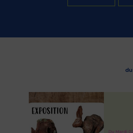
d
Du
Mardi 0