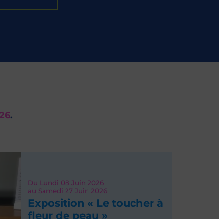
026
.
Du
Lundi 08
Juin 2026
au
Samedi 27
Juin 2026
Exposition « Le toucher à
fleur de peau »