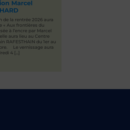
ion Marcel
HARD
n de la rentrée 2026 aura
 « Aux frontières du
lisée à l’encre par Marcel
lle aura lieu au Centre
lain RAFESTHAIN du 1er au
bre. Le vernissage aura
edi 4 [...]