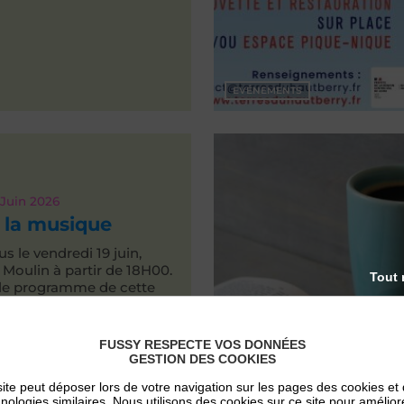
EVÉNEMENTS
Juin 2026
 la musique
 le vendredi 19 juin,
 Moulin à partir de 18H00.
Tout 
le programme de cette
e musicale et le plaisir
r la formation Bayou
tet dès 20H30.
FUSSY RESPECTE VOS DONNÉES
on sur place (Food Truck
GESTION DES COOKIES
ite peut déposer lors de votre navigation sur les pages des cookies et
nologies similaires. Nous utilisons des cookies sur ce site pour amélior