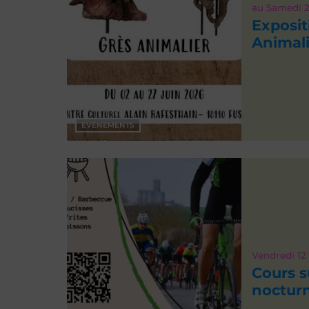
au
Samedi 
Exposit
Animali
EVÉNEMENTS
Vendredi 12
Cours s
noctur