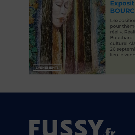
Exposit
BOURC
L’expositio
pour thème
réel ». Réa
Bouchard, e
culturel A
26 septem
lieu le vendr
EVÉNEMENTS