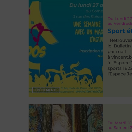
Du
Lundi 2
au
Vendredi
Sport é
Retrouvez l
ici Bulleti
par mail
à vincent.
à l’Espace
sports 18
l’Espace Jea
EVÉNEMENTS
Du
Mardi 01
au
Samedi 