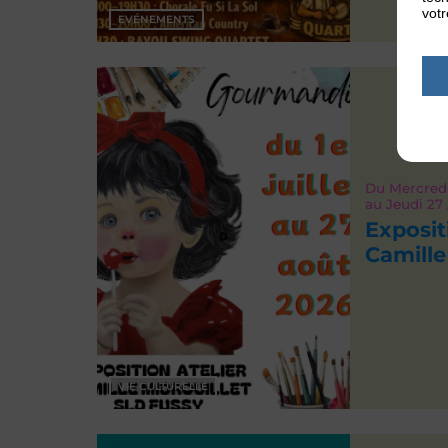
votr
EVÉNEMENTS
Du
Mercredi
au
Jeudi 27
Expositi
Camill
VIE CULTURELLE