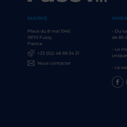
MAIRIE
HORA
Place du 8 mai 1945
- Du lu
18110 Fussy
de 8h à
France
- Le ma
+33 (0)2 48 69 34 21
unique
Nous contacter
- Le sa