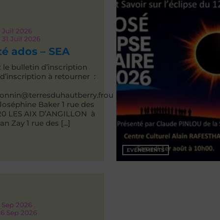
7
Juil 2026
 31
Juil 2026
té ados – SEA
e bulletin d’inscription
n d’inscription à retourner :
bonnin@terresduhautberry.frou
 Joséphine Baker 1 rue des
220 LES AIX D’ANGILLON à
n Zay 1 rue des [...]
EVÉNEMENTS
Sep 2026
26
Sep 2026