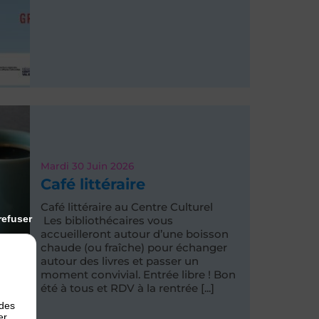
Mardi 30
Juin 2026
Café littéraire
Café littéraire au Centre Culturel
refuser
Les bibliothécaires vous
accueilleront autour d’une boisson
chaude (ou fraîche) pour échanger
autour des livres et passer un
moment convivial. Entrée libre ! Bon
été à tous et RDV à la rentrée [...]
 des
er