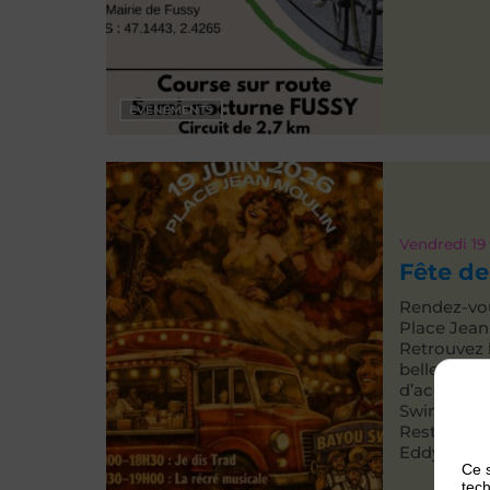
EVÉNEMENTS
Vendredi 19
Fête de
Rendez-vous
Place Jean
Retrouvez 
belle soiré
d’accueilli
Swing Quar
Restaurati
Eddy et [...]
Ce s
tech