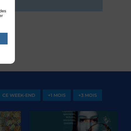
 des
er
CE WEEK-END
+1 MOIS
+3 MOIS