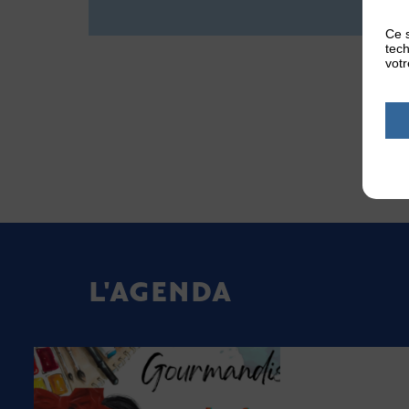
Ce s
tech
votr
L'AGENDA