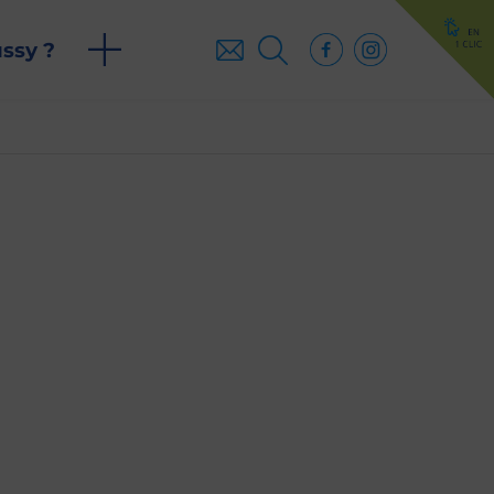
ussy ?