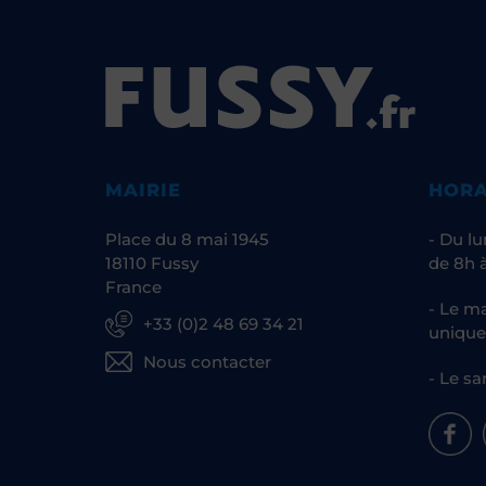
MAIRIE
HORA
Place du 8 mai 1945
- Du lu
18110 Fussy
de 8h à
France
- Le ma
+33 (0)2 48 69 34 21
unique
Nous contacter
- Le sa