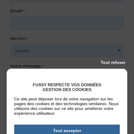
Email
*
Service
*
Tout refuser
Votre message
*
FUSSY RESPECTE VOS DONNÉES
GESTION DES COOKIES
Ce site peut déposer lors de votre navigation sur les
pages des cookies et des technologies similaires. Nous
utilisons des cookies sur ce site pour améliorer votre
expérience utilisateur.
Conformément à l'article 34 de la loi du 6 janvier 1978 relative à
l'informatique, aux fichiers et aux libertés, toute personne dispose d'un
droit d'accès de modification, rectification et suppression aux données
la concernant.
Tout accepter