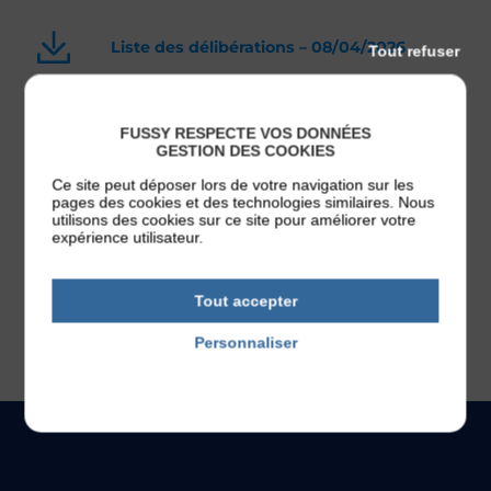
Liste des délibérations – 08/04/2026
Tout refuser
FUSSY RESPECTE VOS DONNÉES
Délibérations – Conseil municipal
GESTION DES COOKIES
08/04/2026
Ce site peut déposer lors de votre navigation sur les
pages des cookies et des technologies similaires. Nous
utilisons des cookies sur ce site pour améliorer votre
expérience utilisateur.
Tout accepter
1
2
…
10
▶
Personnaliser
Politique de confidentialité