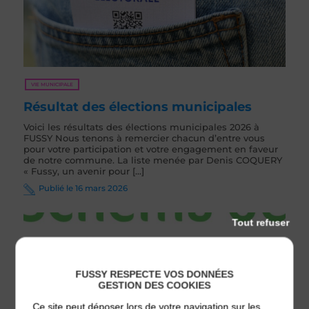
VIE MUNICIPALE
Résultat des élections municipales
Voici les résultats des élections municipales 2026 à
FUSSY Nous tenons à remercier chacun d’entre vous
pour votre participation et votre engagement en faveur
de notre commune. La liste menée par Denis COQUERY
« Fussy, un avenir pour [...]
Publié le 16 mars 2026
Tout refuser
FUSSY RESPECTE VOS DONNÉES
GESTION DES COOKIES
Ce site peut déposer lors de votre navigation sur les