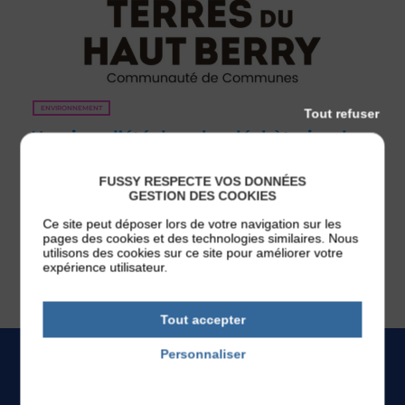
ENVIRONNEMENT
Tout refuser
Horaires d’été dans les déchèteries du
territoire
FUSSY RESPECTE VOS DONNÉES
Afin de mieux s’adapter aux fortes chaleurs estivales et
GESTION DES COOKIES
d’améliorer les conditions d’accueil des usagers, les
déchèteries de Henrichemont, Saint-Martin-d’Auxigny et
Ce site peut déposer lors de votre navigation sur les
Rians adopteront des horaires aménagés du 15 juin au
pages des cookies et des technologies similaires. Nous
19 septembre. [...]
utilisons des cookies sur ce site pour améliorer votre
Publié le 12 juin 2026
expérience utilisateur.
Tout accepter
Personnaliser
Politique de confidentialité
L'AGENDA