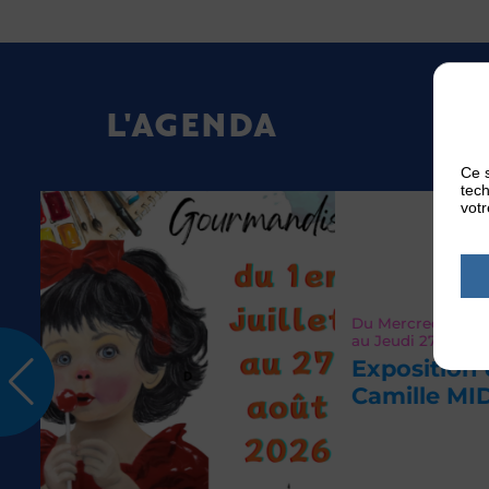
L'AGENDA
Ce s
tech
votr
Du
Mercredi 01
Juil 2026
au
Jeudi 27
Août 2026
Exposition de l’atelie
Camille MIDROUILLE