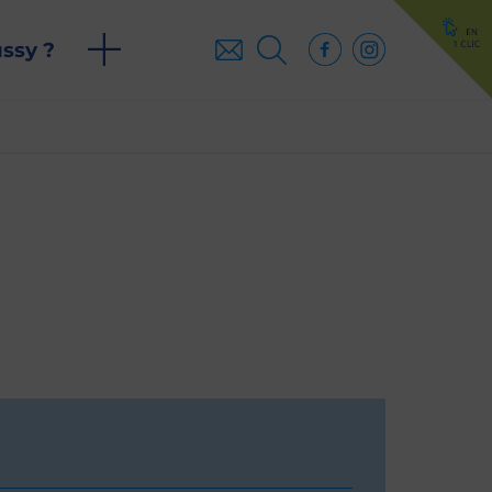
ussy ?