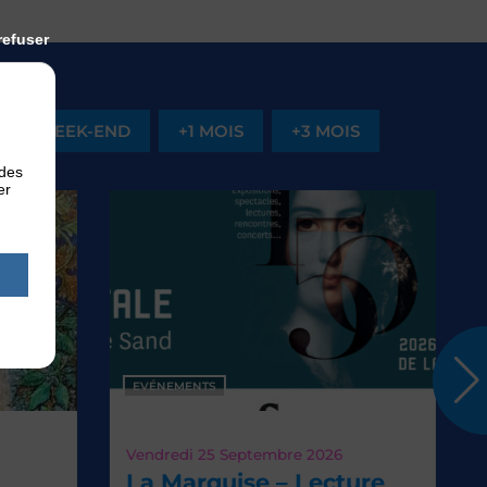
refuser
CE WEEK-END
+1 MOIS
+3 MOIS
 des
er
EVÉNEMENTS
Vendredi 25
Septembre 2026
La Marquise – Lecture