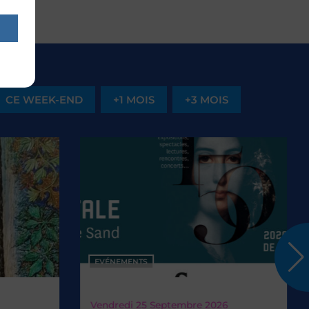
CE WEEK-END
+1 MOIS
+3 MOIS
EVÉNEMENTS
endredi 25
Septembre 2026