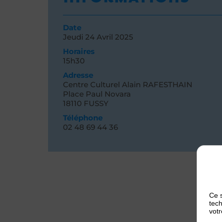
Date
Jeudi 24
Avril 2025
Horaires
15h30
Adresse
Centre Culturel Alain RAFESTHAIN
Place Paul Novara
18110 FUSSY
Téléphone
02 48 69 44 36
Ce s
tech
votr