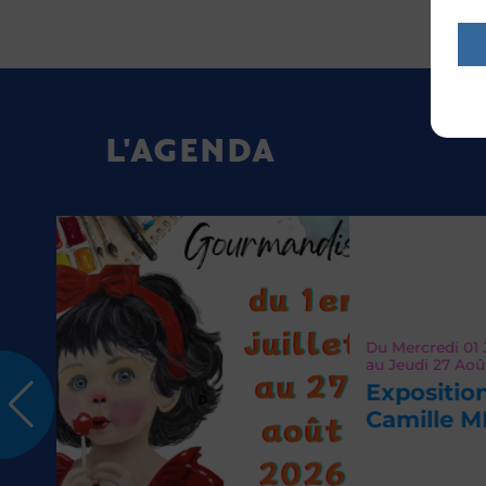
L'AGENDA
Du
Mercredi 01
Juil 2026
au
Jeudi 27
Août 2026
Exposition de l’atelier
Camille MIDROUILLET