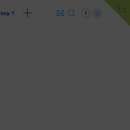
ussy ?