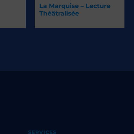
La Marquise – Lecture
Théâtralisée
SERVICES