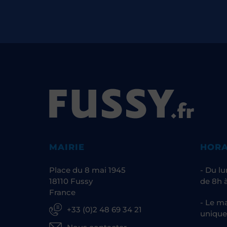
MAIRIE
HORA
Place du 8 mai 1945
- Du lu
18110 Fussy
de 8h à
France
- Le ma
+33 (0)2 48 69 34 21
unique