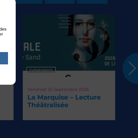
 des
er
EVÉNEMENTS
endredi 25
Septembre 2026
La Marquise – Lecture
Théâtralisée