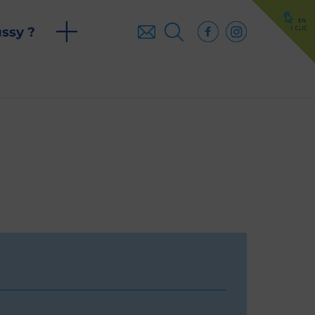
ussy ?