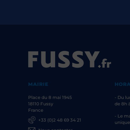
MAIRIE
HORA
Place du 8 mai 1945
- Du lu
18110 Fussy
de 8h à
France
- Le ma
+33 (0)2 48 69 34 21
unique