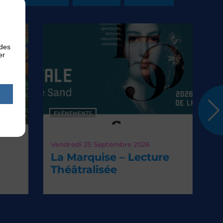
 des
er
EVÉNEMENTS
Vendredi 25
Septembre 2026
La Marquise – Lecture
Théâtralisée