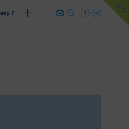
ussy ?