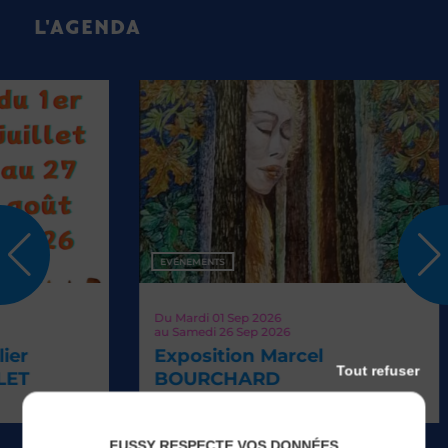
L'AGENDA
EVÉNEMENTS
Du
Mardi 01
Sep 2026
au
Samedi 26
Sep 2026
Exposition Marcel
Tout refuser
BOURCHARD
FUSSY RESPECTE VOS DONNÉES