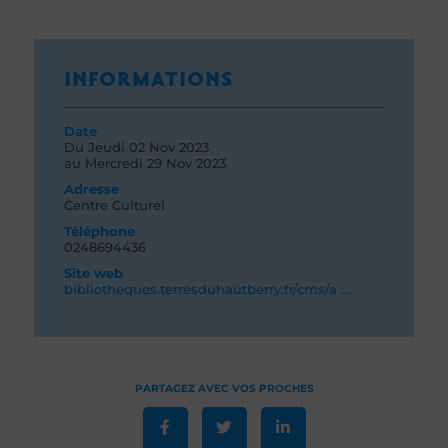
INFORMATIONS
Date
Du
Jeudi 02
Nov 2023
au
Mercredi 29
Nov 2023
Adresse
Centre Culturel
Téléphone
0248694436
Site web
bibliotheques.terresduhautberry.fr/cms/a ...