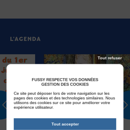
L'AGENDA
Tout refuser
FUSSY RESPECTE VOS DONNÉES
GESTION DES COOKIES
Ce site peut déposer lors de votre navigation sur les
pages des cookies et des technologies similaires. Nous
utilisons des cookies sur ce site pour améliorer votre
expérience utilisateur.
EVÉNEMENTS
Du
Mardi 01
Sep 2026
Tout accepter
au
Samedi 26
Sep 2026