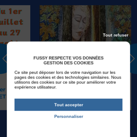
Tout refuser
FUSSY RESPECTE VOS DONNÉES
EVÉNEMENTS
GESTION DES COOKIES
Ce site peut déposer lors de votre navigation sur les
pages des cookies et des technologies similaires. Nous
Du
Mardi 01
Sep 2026
V
utilisons des cookies sur ce site pour améliorer votre
au
Samedi 26
Sep 2026
L
expérience utilisateur.
Exposition Marcel
T
BOURCHARD
Tout accepter
Personnaliser
Politique de confidentialité
TOUS LES ÉVÉNEMENTS