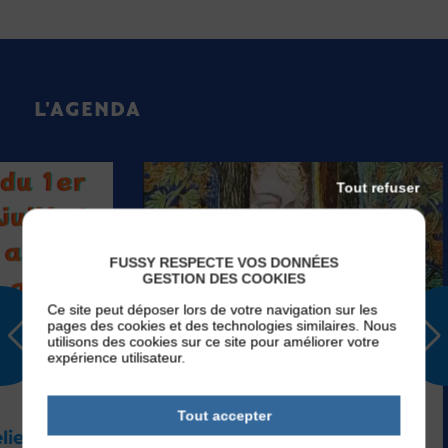
L'AGENDA
Tout refuser
FUSSY RESPECTE VOS DONNÉES
GESTION DES COOKIES
Ce site peut déposer lors de votre navigation sur les
pages des cookies et des technologies similaires. Nous
utilisons des cookies sur ce site pour améliorer votre
EVÉNEMENTS
expérience utilisateur.
Du
Mardi 01
Sep 2026
V
au
Samedi 26
Sep 2026
Tout accepter
L
Exposition Marcel