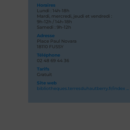
Horaires
Lundi : 14h-18h
Mardi, mercredi, jeudi et vendredi :
9h-12h / 14h-18h
Samedi : 9h-12h
Adresse
Place Paul Novara
18110 FUSSY
Téléphone
02 48 69 44 36
Tarifs
Gratuit
Site web
bibliotheques.terresduhautberry.fr/index ...