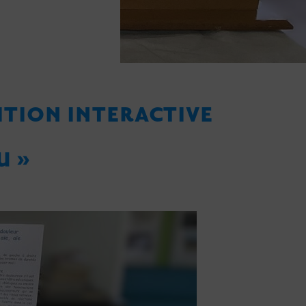
ITION INTERACTIVE
U »