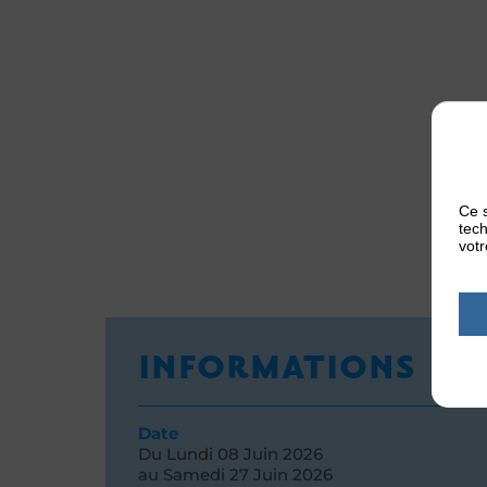
Ce s
tech
votr
INFORMATIONS
Date
Du
Lundi 08
Juin 2026
au
Samedi 27
Juin 2026