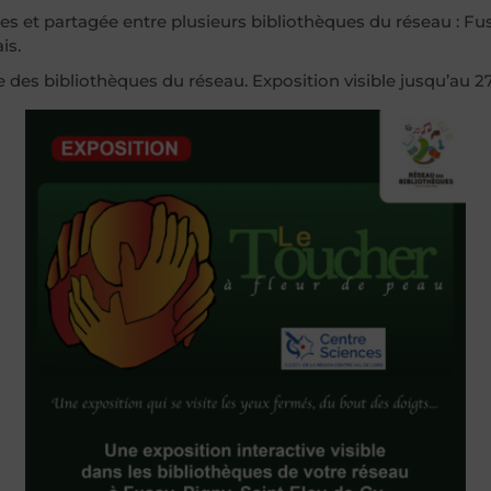
es et partagée entre plusieurs bibliothèques du réseau : Fus
is.
e des bibliothèques du réseau. Exposition visible jusqu’au 27