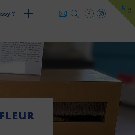
ussy ?
.
 FLEUR