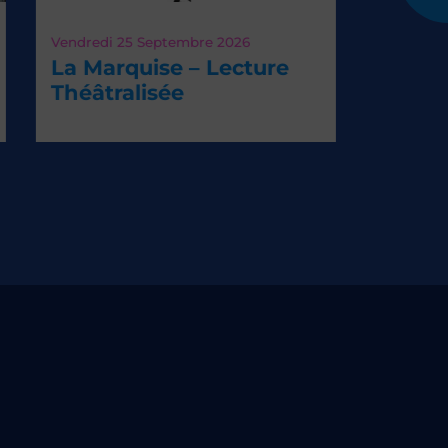
dredi 25
Septembre 2026
 Marquise – Lecture
éâtralisée