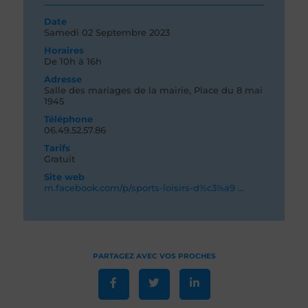
Date
Samedi 02
Septembre 2023
Horaires
De 10h à 16h
Adresse
Salle des mariages de la mairie, Place du 8 mai
1945
Téléphone
06.49.52.57.86
Tarifs
Gratuit
Site web
m.facebook.com/p/sports-loisirs-d%c3%a9 ...