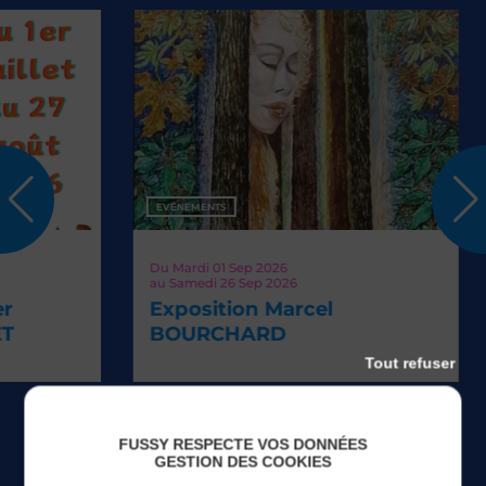
EVÉNEMENTS
Du
Mardi 01
Sep 2026
V
au
Samedi 26
Sep 2026
L
Exposition Marcel
T
BOURCHARD
Tout refuser
TOUS LES ÉVÉNEMENTS
FUSSY RESPECTE VOS DONNÉES
GESTION DES COOKIES