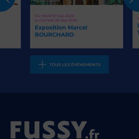
Du
Mardi 01
Sep 2026
Vend
au
Samedi 26
Sep 2026
La
Exposition Marcel
Th
BOURCHARD
TOUS LES ÉVÉNEMENTS