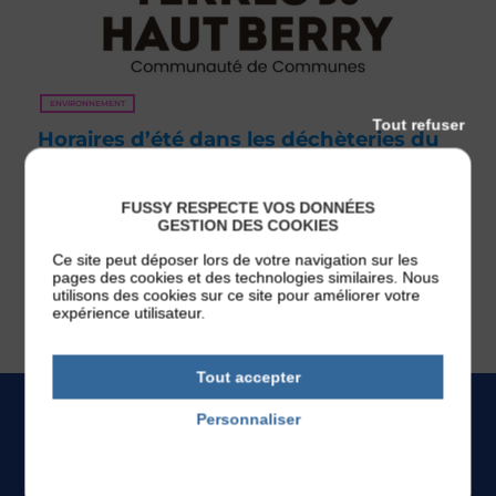
ENVIRONNEMENT
Tout refuser
Horaires d’été dans les déchèteries du
territoire
Afin de mieux s’adapter aux fortes chaleurs estivales et
FUSSY RESPECTE VOS DONNÉES
d’améliorer les conditions d’accueil des usagers, les
GESTION DES COOKIES
déchèteries de Henrichemont, Saint-Martin-d’Auxigny et
Rians adopteront des horaires aménagés du 15 juin au
Ce site peut déposer lors de votre navigation sur les
19 septembre. [...]
pages des cookies et des technologies similaires. Nous
utilisons des cookies sur ce site pour améliorer votre
Publié le 12 juin 2026
expérience utilisateur.
Tout accepter
Personnaliser
L'AGENDA
Politique de confidentialité