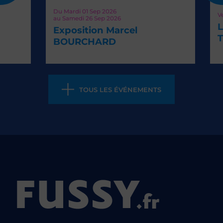
Du
Mardi 01
Sep 2026
Vend
au
Samedi 26
Sep 2026
La
Exposition Marcel
Th
BOURCHARD
TOUS LES ÉVÉNEMENTS