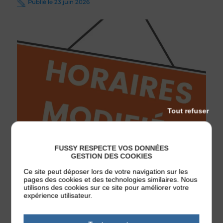
Publié le 23 juin 2026
Tout refuser
FUSSY RESPECTE VOS DONNÉES
GESTION DES COOKIES
VIE MUNICIPALE
Modification exceptionnelle des
Ce site peut déposer lors de votre navigation sur les
pages des cookies et des technologies similaires. Nous
horaires d’ouverture de la mairie
utilisons des cookies sur ce site pour améliorer votre
expérience utilisateur.
En raison de l’épisode de canicule actuellement en
cours et afin de préserver la santé des agents et des
usagers, la mairie adapte temporairement ses horaires
d’ouverture. Du 23 au 26 juin inclus, la mairie sera