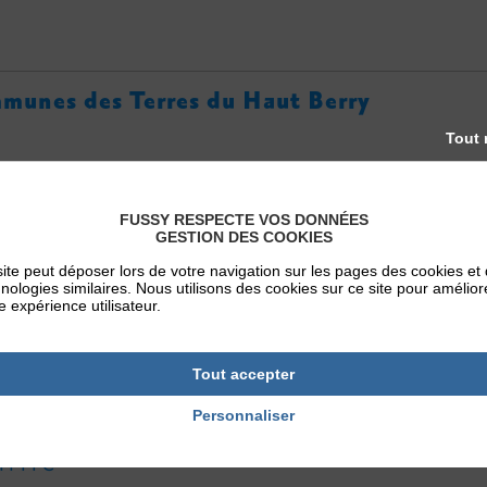
unes des Terres du Haut Berry
Tout 
e de Rians
20, route
FUSSY RESPECTE VOS DONNÉES
x d’Angillon
18110 
GESTION DES COOKIES
8.64.75.75
tél : 02.
ite peut déposer lors de votre navigation sur les pages des cookies et
nologies similaires. Nous utilisons des cookies sur ce site pour amélior
e expérience utilisateur.
Tout accepter
ez-vous sur les sites suivants et découvrez les parcours exi
Personnaliser
VTT FFC