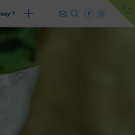
ussy ?