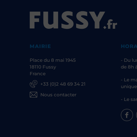
MAIRIE
HORA
Place du 8 mai 1945
- Du lu
18110 Fussy
de 8h à
France
- Le ma
+33 (0)2 48 69 34 21
unique
Nous contacter
- Le sa