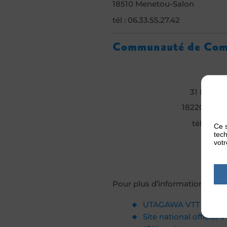
18510 Menetou-Salon
tél : 06.33.55.27.42
Communauté de Comm
31 B rout
18220 les Ai
tél : 02.4
Ce s
tech
votr
Pour plus d’informations, rend
UTAGAWA VTT
Site national officiel 