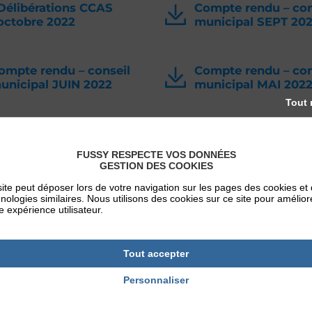
Délibérations CCAS
Compte rendu – con
octobre 2022
municipal SEPT 20
ompte rendu – conseil
Compte rendu – con
unicipal JUIN 2022
municipal MAI 202
Tout 
ompte rendu – conseil
Le Fusséen – magaz
unicipal FEV 2022
communal – FEV 2
FUSSY RESPECTE VOS DONNÉES
GESTION DES COOKIES
ite peut déposer lors de votre navigation sur les pages des cookies et
nologies similaires. Nous utilisons des cookies sur ce site pour amélior
e expérience utilisateur.
◀
1
…
8
9
10
▶
Tout accepter
Personnaliser