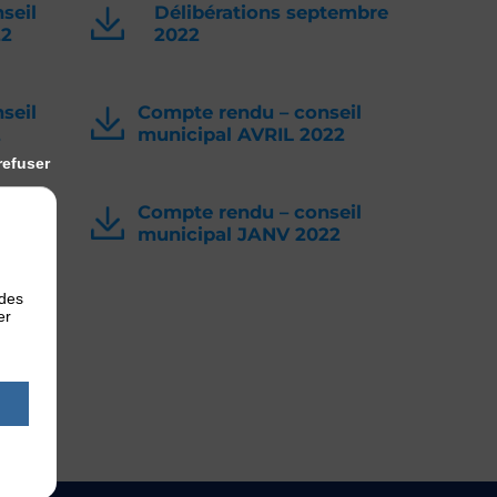
seil
Délibérations septembre
22
2022
seil
Compte rendu – conseil
2
municipal AVRIL 2022
refuser
ine
Compte rendu – conseil
022
municipal JANV 2022
 des
er