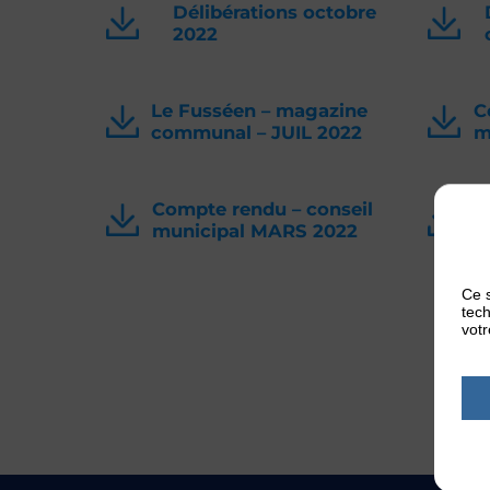
Délibérations octobre
2022
Le Fusséen – magazine
C
communal – JUIL 2022
m
Compte rendu – conseil
C
municipal MARS 2022
m
Ce s
tech
votr