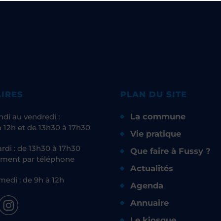
IRES
PLAN DU SITE
La commune
ndi au vendredi :
 12h et de 13h30 à 17h30
Vie pratique
rdi : de 13h30 à 17h30
Que faire à Fussy ?
ment par téléphone
Actualités
medi : de 9h à 12h
Agenda
Annuaire
Le kiosque