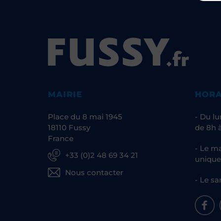
MAIRIE
HORA
Place du 8 mai 1945
- Du lu
18110 Fussy
de 8h à
France
- Le ma
+33 (0)2 48 69 34 21
unique
Nous contacter
- Le sa