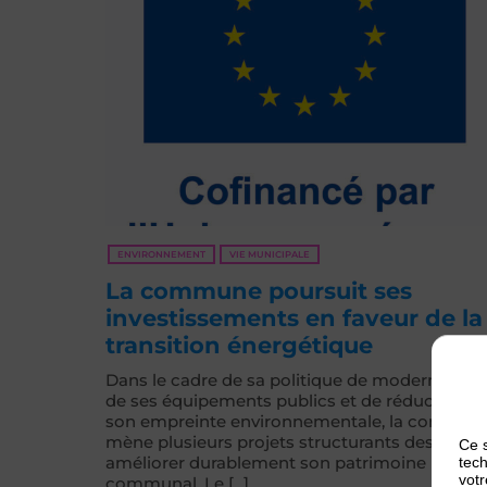
ENVIRONNEMENT
VIE MUNICIPALE
La commune poursuit ses
investissements en faveur de la
transition énergétique
Dans le cadre de sa politique de modernisatio
de ses équipements publics et de réduction d
son empreinte environnementale, la commun
mène plusieurs projets structurants destinés 
Ce s
améliorer durablement son patrimoine
tech
votr
communal. Le [...]