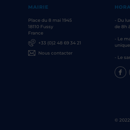
MAIRIE
HORA
Place du 8 mai 1945
- Du lu
18110 Fussy
de 8h à
France
- Le ma
+33 (0)2 48 69 34 21
unique
Nous contacter
- Le sa
© 2022