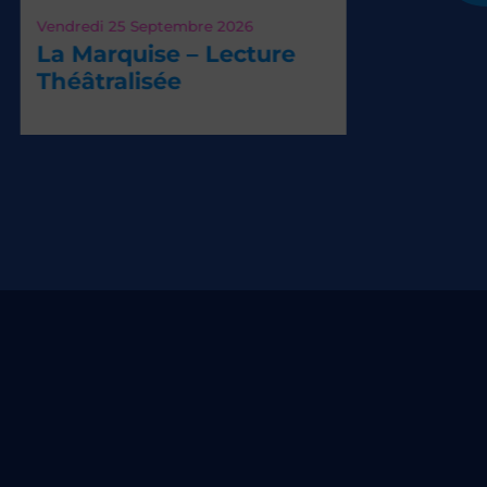
dredi 25
Septembre 2026
 Marquise – Lecture
éâtralisée