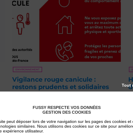
ENVIRONNEMENT
Vigilance rouge canicule :
H
Tout 
restons prudents et solidaires
d
Météo-France a placé notre département en
Af
vigilance rouge canicule. Ce niveau d’alerte
es
n
correspond à une situation exceptionnelle de
d
FUSSY RESPECTE VOS DONNÉES
e
GESTION DES COOKIES
chaleur extrême, susceptible d’avoir des
Sa
e
conséquences importantes sur la santé de
ho
à
ite peut déposer lors de votre navigation sur les pages des cookies et
l’ensemble de la [...]
[...
nologies similaires. Nous utilisons des cookies sur ce site pour amélior
e expérience utilisateur.
Publié le 22 juin 2026