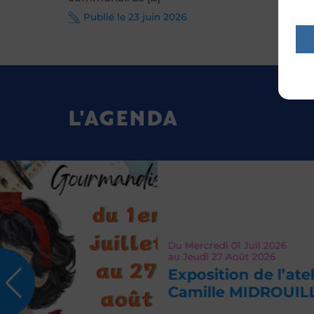
Publié le 23 juin 2026
L'AGENDA
Du
Mercredi 01
Juil 2026
au
Jeudi 27
Août 2026
Exposition de l’atelier
Camille MIDROUILLET