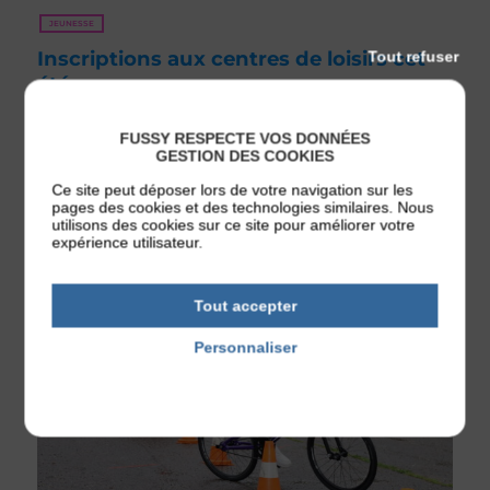
JEUNESSE
Inscriptions aux centres de loisirs cet
Tout refuser
été
😎Vacances d’été : ouverture des inscriptions le mardi 26
mai 2026 sur votre espace famille iNoé du 06 au 31
FUSSY RESPECTE VOS DONNÉES
juillet 2026 : à Henrichemont, Rue des Écoles (ouverture
GESTION DES COOKIES
de nouveau 4 semaines) à Menetou-Salon, Ecole, 13 rue
de la [...]
Ce site peut déposer lors de votre navigation sur les
pages des cookies et des technologies similaires. Nous
Publié le 2 juin 2026
utilisons des cookies sur ce site pour améliorer votre
expérience utilisateur.
Tout accepter
Personnaliser
Politique de confidentialité